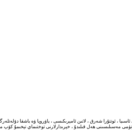
 مەسىلىسىنى ھەل قىلىدۇ ، خېرىدارلارنى توختىماي تېخىمۇ كۆپ مۇھى