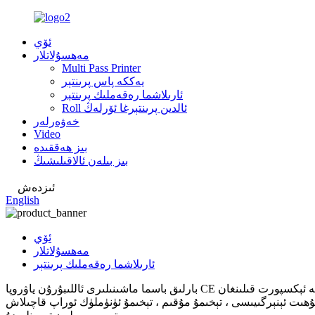
ئۆي
مەھسۇلاتلار
Multi Pass Printer
يەككە پاس پرىنتېر
ئارىلاشما رەقەملىك پرىنتېر
Roll ئالدىن پرىنتېرغا ئۆرلەڭ
خەۋەرلەر
Video
بىز ھەققىدە
بىز بىلەن ئالاقىلىشىڭ
ئىزدەش
English
ئۆي
مەھسۇلاتلار
ئارىلاشما رەقەملىك پرىنتېر
بارلىق باسما ماشىنىلىرى ئاللىبۇرۇن ياۋروپا CE گۇۋاھنامىسىدىن ئۆتۈپ ، شەرقىي جەنۇبىي ئاسىيا ، ئوتتۇرا شەرق ، لاتىن ئامېرىكىسى ، ياۋروپا ۋە باشقا دۆلەتلەرگە ئېكسپورت قىلىنغان! Wonder خېرىدارلارنىڭ
ت ئېنېرگىيىسى ، تېخىمۇ مۇقىم ، تېخىمۇ ئۈنۈملۈك ئوراپ قاچىلاش