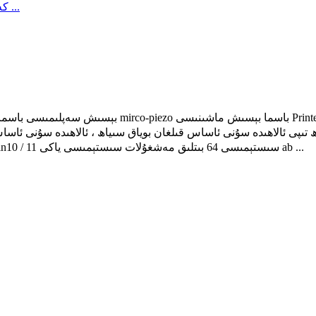
كەسپىي RIP سىستېمىسى ، كەسپىي باسما sy غولى ، Win10 / 11 سىستېمىسى 64 بىتلىق مەشغۇلات سىستېمىسى ياكى ab ...