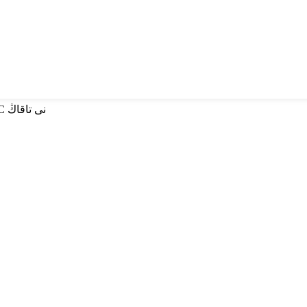
ئىزدەش ئۈچۈن كىرگۈزۈڭ ياكى ESC نى تاقاڭ