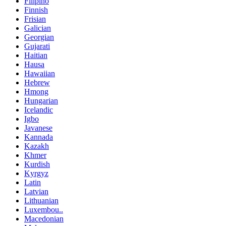
Filipino
Finnish
Frisian
Galician
Georgian
Gujarati
Haitian
Hausa
Hawaiian
Hebrew
Hmong
Hungarian
Icelandic
Igbo
Javanese
Kannada
Kazakh
Khmer
Kurdish
Kyrgyz
Latin
Latvian
Lithuanian
Luxembou..
Macedonian