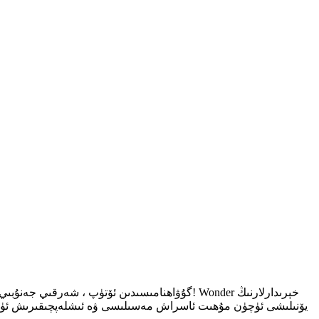
يۆنىلىشى ئۈچۈن مۇھىت ئاسراش مەسىلىسى ۋە ئىشلەپچىقىرىش ئۈنۈمى