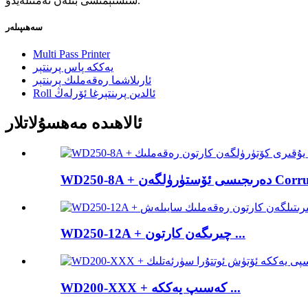
سىستېمىسى بىلەن تەمىنلەيدۇ.
سەھىپىلەر
Multi Pass Printer
يەككە پاس پرىنتېر
ئارىلاشما رەقەملىك پرىنتېر
Roll ئالدىن پرىنتېرغا ئۆرلەڭ
ئالاھىدە مەھسۇلاتلار
ستۈرۈلگەن Corrugat ...
WD250-12A + چىرىگەن كارتون ...
WD200-XXX + كەسىپ يەككە ...