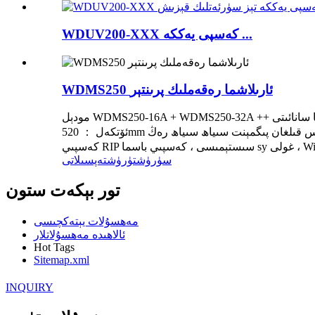
WDUV200-XXX كەسپى يەككە ...
WDMS250 ئارىلاشما رەقەملىك پرىنتېر
مودېل WDMS250-16A + WDMS250-32A ++ بېسىش سەپلىمىسى باسما سانائىتى mirco-piezo باسما بېسىش ماشىنىسى Printead qty 16 32 بېسىش كەڭلىكى كۆپ يوللۇق ： 2500mm تاق
ئۆتكەل ： 520mm سىياھ تىپى ئالاھىدە سۇنى ئاساس قىلغان بوياق سىياھ ، ئالاھىدە سۇنى ئاساس قىلغان پىگمېنت سىياھ سىياھ رەڭ Sandard ： Cyan ، Magenta ، سېرىق رەڭلىك سىستېما
سۈرۈشتۈرۈش
تەپسىلاتى
تور بېكەت ستون
مەھسۇلات يېتەكچىسى
ئالاھىدە مەھسۇلاتلار
Hot Tags
Sitemap.xml
INQUIRY