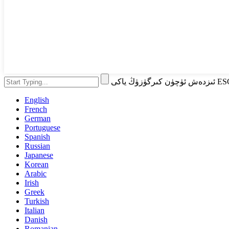
English
French
German
Portuguese
Spanish
Russian
Japanese
Korean
Arabic
Irish
Greek
Turkish
Italian
Danish
Romanian