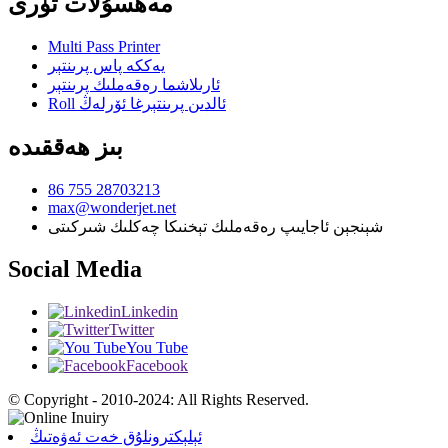
مەھسۇلات تۈرى
Multi Pass Printer
يەككە پاس پرىنتېر
ئارىلاشما رەقەملىك پرىنتېر
Roll ئالدىن پرىنتېرغا ئۆرلەڭ
بىز ھەققىدە
86 755 28703213
max@wonderjet.net
شېنجېن ئاجايىپ رەقەملىك تېخنىكا چەكلىك شىركىتى
Social Media
Linkedin
Twitter
You Tube
Facebook
© Copyright - 2010-2024: All Rights Reserved.
ئېلېكترونلۇق خەت ئەۋەتىڭ