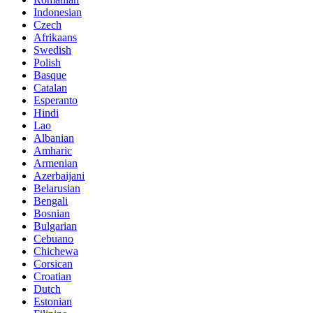
Indonesian
Czech
Afrikaans
Swedish
Polish
Basque
Catalan
Esperanto
Hindi
Lao
Albanian
Amharic
Armenian
Azerbaijani
Belarusian
Bengali
Bosnian
Bulgarian
Cebuano
Chichewa
Corsican
Croatian
Dutch
Estonian