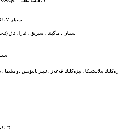
 600dpi ， max 1.2m / s
ئالاھىدە UV سىياھ
سىيان ، ماگېنتا ، سېرىق ، قارا ، ئاق (ئىخ
64 بىتلىق مەشغۇلات سى
-32 ℃