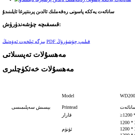
سانائەت يەككە پاسونى رەقەملىك ئالدىن پرىنتېرغا ئايلىنىدۇ
قىسقىچە چۈشەندۈرۈش:
PDF قىلىپ چۈشۈرۈڭ
بىزگە ئېلخەت ئەۋەتىڭ
مەھسۇلات تەپسىلاتى
مەھسۇلات خەتكۈچلىرى
Model
WD200
Printead
بېسىش سەپلىمىسى
≥1200 
قارار
1200 * 
1200 * 
ئۈنۈم