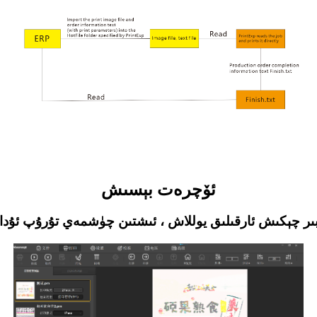
ئۆچرەت بېسىش
 بىر چېكىش ئارقىلىق يوللاش ، ئىشتىن چۈشمەي تۇرۇپ ئۇد