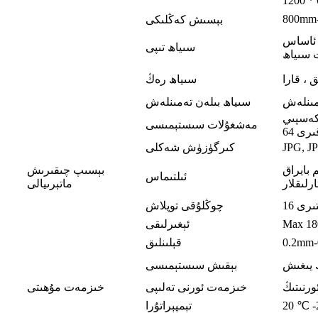
1200 * 
بېسىش كەڭلىكى
ى ئاساس
سىياھ تىپى
 سىياھ
 ، قارا
سىياھ رەڭ
ەمىنلەش
سىياھ بىلەن تەمىنلەش
مەشغۇلات سىستېمىسى
كىرگۈزۈش شەكلى
دومىلىما ، ياغاچ
بېسىپ چىقىرىش
ئىلتىماس
ماتېرىيالى
چوڭلۇقى توپلاش
Max 1
ئېغىرلىقى
0.2mm
قېلىنلىق
ك يىغىش
بېقىش سىستېمىسى
ورنىتىڭ
خىزمەت ئورنى تەلىپى
خىزمەت مۇھىتى
20 ℃ 
تېمپېراتۇرا