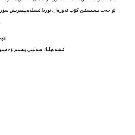
ئىشلەپچىقىرىش سۈپىتى ۋە ئۈنۈمى زور دەرىجىدە يۇقىر
ھېچ
ئىشەنچلىك سەلبىي بېسىم ۋە سىياھ