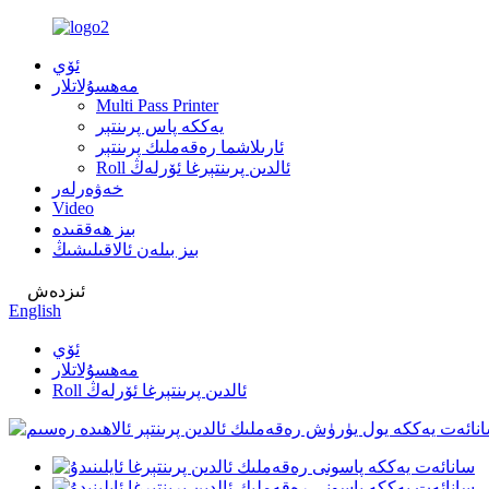
ئۆي
مەھسۇلاتلار
Multi Pass Printer
يەككە پاس پرىنتېر
ئارىلاشما رەقەملىك پرىنتېر
Roll ئالدىن پرىنتېرغا ئۆرلەڭ
خەۋەرلەر
Video
بىز ھەققىدە
بىز بىلەن ئالاقىلىشىڭ
ئىزدەش
English
ئۆي
مەھسۇلاتلار
Roll ئالدىن پرىنتېرغا ئۆرلەڭ