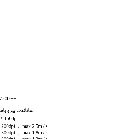
200 ++
سانائەت پيزو با
* 150dpi
 200dpi ， max 2.5m / s
 300dpi ， max 1.8m / s