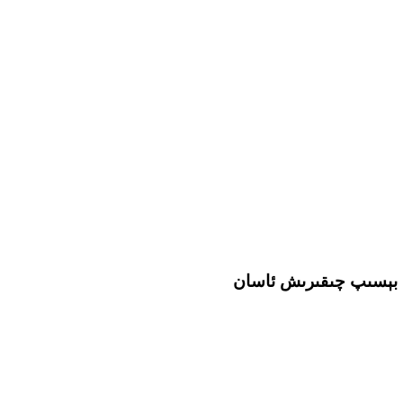
ا بېسىپ چىقىرىش ئاسان