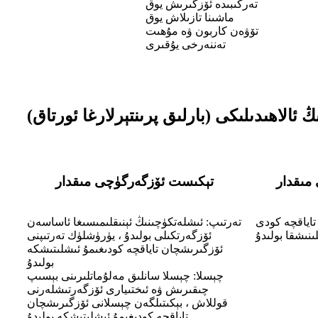
تەركىبىدە ئۆزگىرىش يوق
ماشىنا تازىلاش يوق
تۆۋەن كاربون ۋە مۇھىت
تەننەرخى يۇقىرى
 ئالاھىدىلىكى (بارلىق پرىنتېرلارغا ئورتاق)
 مىقدار
تېكىست ئۆزگەرگۈچى مىقدار
تاياقچە كودى
تەرتىپ: ئىشلەتكۈچىنىڭ ئېنىقلىمىسىغا ئاساسەن
لىنىشقا بولىدۇ
ئۆزگەرتكىلى بولىدۇ ، يۈرۈشلۈك تەرتىپنى
ئۆزگىرىشچان تاياقچە كودىغىمۇ ئىشلىتىشكە
بولىدۇ
چېسلا: چېسلا سانلىق مەلۇماتلىرىنى بېسىپ
چىقىرىش ۋە ئىختىيارى ئۆزگەرتىشلەرنى
قوللاش ، بېكىتىلگەن چېسلانى ئۆزگىرىشچان
تاياقچە كودىغىمۇ ئىشلىتىشكە بولىدۇ