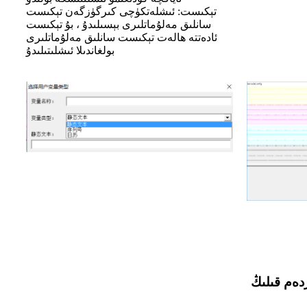
تېكىست: ئىشلەتكۈچى كىرگۈزگەن تېكىست
سانلىق مەلۇماتلىرى بېسىلىدۇ ، بۇ تېكىست
ئادەتتە ھالەت تېكىست سانلىق مەلۇماتلىرى
بولغاندىلا ئىشلىتىلىدۇ
دەم قىلىڭ