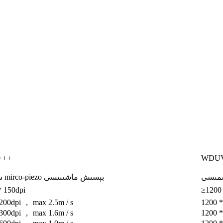
 ++
WDUV
سمىسى
سانائەت mirco-piezo بېسىش ماشىنىسى
* 150dpi
≥1200 
200dpi ， max 2.5m / s
1200 *
300dpi ， max 1.6m / s
1200 *