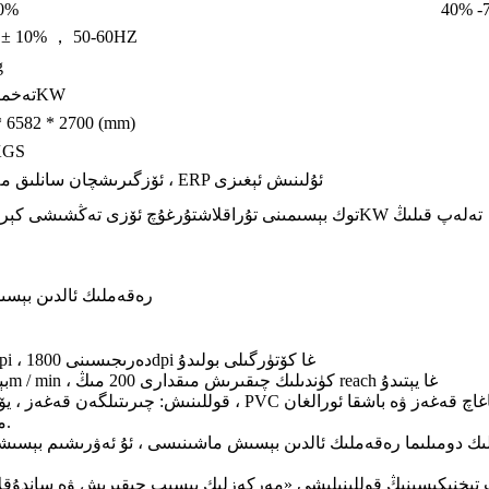
70%
40% -
 ± 10% ， 50-60HZ
g
تەخمىنەن 30KW
* 6582 * 2700 (mm)
KGS
ئۆزگىرىشچان سانلىق مەلۇمات ، ERP ئۇلىنىش ئېغىزى
توك بېسىمىنى تۇراقلاشتۇرغۇچ ئۆزى تەڭشىشى كېرەك ، 80KW تەلەپ قىلىڭ
Roll رەقەملىك ئالدىن بې
- ئاساسىي ئېنىقلىق دەرىجىسى: 1200dpi ، دەرىجىسىنى 1800dpi غا كۆتۈرگىلى بولىدۇ
- بېسىش سۈرئىتى: ئەڭ تېز بولغاندا 150m / min ، كۈندىلىك چىقىرىش مىقدارى 200 مىڭ reach غا يېتىدۇ
ماتېرىياللارنى رەقەملىك ئالدىن بېسىش.