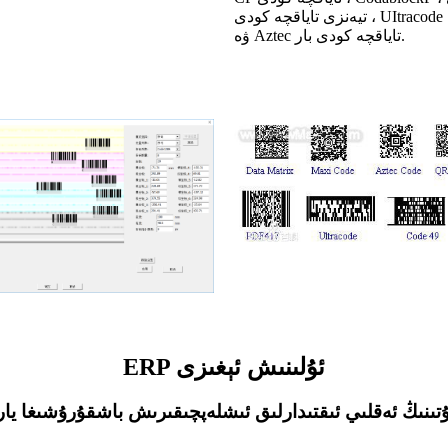
تيەنزى تاياقچە كودى ، UItracode تاياقچە كودى
ۋە Aztec تاياقچە كودى بار.
ERP ئۇلىنىش ئېغىزى
ۇتىنىڭ ئەقلىي ئىقتىدارلىق ئىشلەپچىقىرىش باشقۇرۇشىغا يار