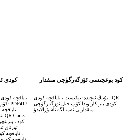
كود بوغچىسى ئۆزگەرگۈچى مىقدار
QR كودى
بۇنىڭ ئىچىدە: تېكىست ، تاياقچە كودى ، QR
كودى بىر كارتوندا كۆپ خىل ئۆزگەرگۈچى
كۆپ ئ
مىقدارنى ئەمەلگە ئاشۇرالايدۇ
ئورتاق ئى