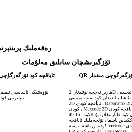
رەقەملىك پرىنتېرنىڭ
ئۆزگىرىشچان سانلىق مەلۇمات
 ئۆزگەرگۈچى مىقدار
تاياقچە كود ئۆزگەرگۈچى
ھازىر نەچچە ئونلىغان 2D تاياقچە كودى ئىچىدە ،
نۆۋەتتىكى ئاساسىي ئېقىم 
ىشلىتىلىدىغان كود سىستېمىسى: PDF417
تىپلىرىنى قول
2D تاياقچە كودى ، Datamatrix 2D تاياقچە
كودى ، Maxcode 2D تاياقچە كودى. QR Code.
49-كود ، 16K كود ، بىرىنچى كود قاتارلىقلار. بۇ
ككىدىن باشقا ، ئۆلچەملىك تاياقچە
كودىدىن باشقا ، يەنە Vericode تاياقچە كودى ،
CP تاياقچە كودى ، CodablockF تاياقچە كودى ،