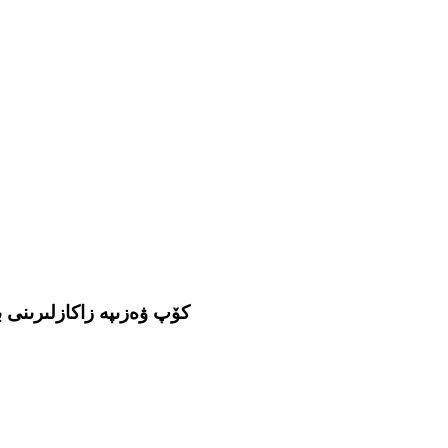
كۆپ ۋەزىپە زاكازلىرىنى