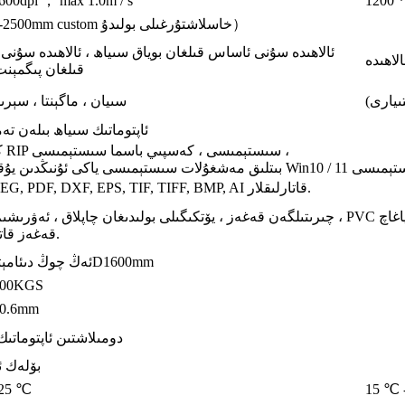
600dpi ， max 1.0m / s
1200 *
800mm-2500mm custom خاسلاشتۇرغىلى بولىدۇ）
ئالاھىدە سۇنى ئاساس قىلغان بوياق سىياھ ، ئالاھىدە سۇن
قىلغان پىگمېنت
تىيارى)
سىيان ، ماگېنتا ، سېرىق
ئاپتوماتىك سىياھ بىلەن ت
كەسپىي RIP سىستېمىسى ، كەسپىي باسما سىستېمىسى ،
ستېمىسى ياكى ئۇنىڭدىن يۇقىرى Win10 / 11 سىستېمىسى
JPG, JPEG, PDF, DXF, EPS, TIF, TIFF, BMP, AI قاتارلىقلار.
چىرىتىلگەن قەغەز ، يۆتكىگىلى بولىدىغان چاپلاق ، ئەۋرىشىم بايراق ، PVC رەڭلىك پىلاستىنكا ، بېزەكلىك قەغەز ، نېپىز ئاليۇمىن 
قەغەز قاتارلىقلار.
ئەڭ چوڭ دىئامېتىرى 16D1600mm
800KGS
-0.6mm
دومىلاشتىن ئاپتوماتى
بۆلەك ئ
-25 ℃
15 ℃ 