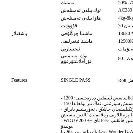
50% -
نەملىك
AC380
توك بىلەن تەمىنلەش
4kg-8k
ھاۋا بىلەن تەمىنلەش
قۇۋۋەت
13680 
ماشىنا چوڭلۇقى
باشقىلار
12500
ماشىنا ئېغىرلىقى
ئىختىيارىي
توك بېسىمىنى
تۇراقلاشتۇرغۇچ
Features
SINGLE PASS
سىش
- قوللىنىش: چىرىتىلگەن قەغەز ، يۆتكىلىشچان چاپلاق ، ئەۋرىشىم بايراق ، PVC رەڭلىك پىلاستىنكا ، بېزەكلىك قەغەز ، نېپىز ئاليۇمىن دومىلىما ، ياغاچ قەغەز ۋە باشقا ئورالغان
- WDUV200 ++ تاق Pass يۇقىرى سۈرئەتلىك دومىلىما رەقەملىك ئالدىن بېسىش ماشىنىسى ، ئۇ ئەۋرىشىم بېسىشتىن ھالقىپ ، offset بېسىپ چىقىرىشقا سېلىشتۇرغىلى
بولىدۇ.
شۇنىڭ بىلەن بىر ۋاقىتتا ، Wonder نىڭ ئالدىن بېسىش لىنىيىسىدە ئۆزگىرىشچان سانلىق مەلۇمات تېخنىكىسىنىڭ قوللىنىلىشى «مەركەزلىك بېسىپ چىقىرىش ۋە ساندۇقلارغا