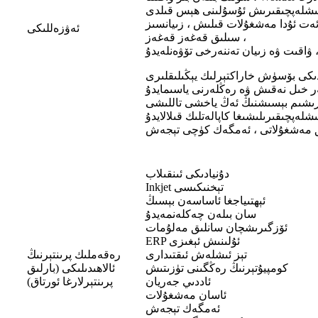
ىن كۆپ ئەۋزەل. توردا ئىشلەپچىقىرىش سۈرئىتى تېز ، چۈشۈش ۋاقتى يوق ، تەرتىپسىز تەرتىپ ئۆزگەرتىش ، 24 سائەت ئۇدا مەشغۇلات قىلىش ، زىيانسىز
ئەۋزەللىكى
سىلىق قەغەز قەغەز ،
كى بۆسۈش خاراكتېرلىك يېڭىلىقلىرى
ر خىل نەقىش ۋە رەڭلەرنى ياسىمايدۇ
ىشىم بېسىشنىڭ ئەڭ ياخشى تاللىشى
پچىقىرىلىشىغا كاپالەتلىك قىلالايدۇ
ق مەشغۇلاتى ، ئەمگەك كۈچى تېجەش
دۇنيادىكى ئىنقىلاب
Inkjet تېخنىكىسى
ئېھتىياجغا ئاساسەن بېسىڭ
سان بىلەن چەكلەنمەيدۇ
ئۆزگىرىشچان سانلىق مەلۇمات
ERP ئۇلىنىش ئېغىزى
تېز ئىشلەش ئىقتىدارى
رەقەملىك پرىنتېرنىڭ
كومپيۇتېرنىڭ رەڭگىنى تۈزىتىش
ئالاھىدىلىكى (بارلىق
ئاددىي جەريان
پرىنتېرلارغا ئورتاق)
ئاسان مەشغۇلات
ئەمگەك تېجەش