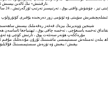
تارقىتىش» نىڭ ئالدىن بېسىش ئىشلەپچىقىرىش ئۇسۇلىنى ھېس قىلدى.
ئۇ خەت بېسىشت
ى كۆتۈرۈلۈپ ، ۋاقىت ۋە زىيان تەننەرخى تۆۋەنلەيدۇ.
شېنجېن ۋوندېرنىڭ بېزەك قەغەز رەقەملىك بېسىش ساھەسىدى
قانداق تەخسە ياسىغۇچى ، تەخسە چاقى يوق ، ئېھتىياجغا ئاساسەن ھە
مۇرەككەپ ھۈنەر-سەنئەت يوق ، تارتىش كۈچى ۋە ئەۋر
 بىلەن تەمىنلەش سىستېمىسى ماشىنىنىڭ ئۇزۇن مۇددەتلىك مۇقىم ئىشلە
بېقىش / يىغىش ۋە تۈزەش سىستېمىسىنىڭ قۇلايلى